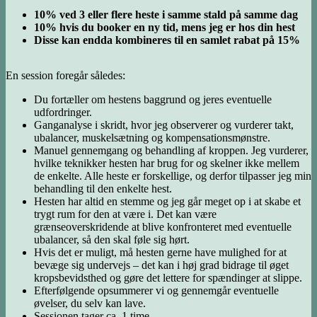
10% ved 3 eller flere heste i samme stald på samme dag
10% hvis du booker en ny tid, mens jeg er hos din hest
Disse kan endda kombineres til en samlet rabat på 15%
En session foregår således:
Du fortæller om hestens baggrund og jeres eventuelle
udfordringer.
Ganganalyse i skridt, hvor jeg observerer og vurderer takt,
ubalancer, muskelsætning og kompensationsmønstre.
Manuel gennemgang og behandling af kroppen. Jeg vurderer,
hvilke teknikker hesten har brug for og skelner ikke mellem
de enkelte. Alle heste er forskellige, og derfor tilpasser jeg min
behandling til den enkelte hest.
Hesten har altid en stemme og jeg går meget op i at skabe et
trygt rum for den at være i. Det kan være
grænseoverskridende at blive konfronteret med eventuelle
ubalancer, så den skal føle sig hørt.
Hvis det er muligt, må hesten gerne have mulighed for at
bevæge sig undervejs – det kan i høj grad bidrage til øget
kropsbevidsthed og gøre det lettere for spændinger at slippe.
Efterfølgende opsummerer vi og gennemgår eventuelle
øvelser, du selv kan lave.
Sessionen tager ca. 1 time.