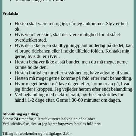
Praktisk:
Hesten skal være ren og tør, når jeg ankommer. Støv er helt
ok.
Hvis vejret er skidt, skal der være mulighed for at stå et
overdækket sted.
Hvis der ikke er en staldbygning/plant underlag på stedet, kan
vi bruge ridebanen eller i nogle tilfælde folden. Kontakt mig
gerne, hvis du er i tvivl.
Hesten behøver ikke at stå bundet, men du må meget gerne
kunne holde den.
Hesten bør gå en tur efter sessionen og have adgang til vand.
Hesten må meget gerne komme på fold efter endt behandling.
Hvor meget hesten må lave dagen efter, kommer an på, hvad
jeg finder i kroppen. Jeg vejleder herom efter endt behandling.
Ved behandling med elektroterapi, bør hesten skridtes for
hånd i 1-2 dage efter. Gerne i 30-60 minutter om dagen.
Afbestilling og tillæg:
Senest 24 timer før, ellers faktureres halvdelen af beløbet.
Ved udeblivelse, dvs. at jeg kører forgæves, betales fuld pris.
Tillæg for weekender og helligdage: 250,-